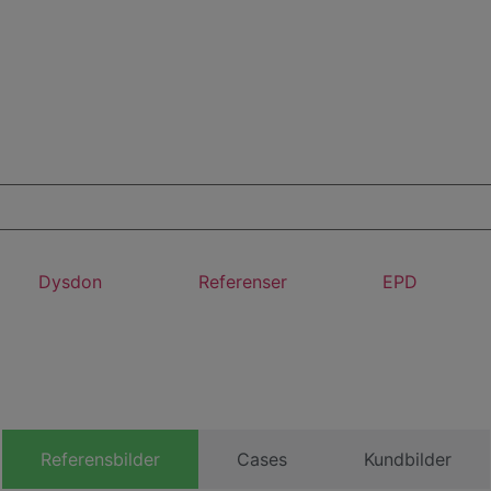
Dysdon
Referenser
EPD
Referensbilder
Cases
Kundbilder