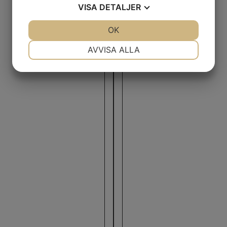
VISA
DETALJER
JA
NEJ
OK
JA
NEJ
NÖDVÄNDIG
INSTÄLLNINGAR
AVVISA ALLA
JA
NEJ
JA
NEJ
MARKNADSFÖRING
STATISTIK