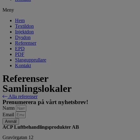
Meny
Hem
Textildon
Injektdon
Dysdon
Referenser
EPD
PDF
Slangupprullare
Kontakt
Referenser
Samlingslokaler
Alla referenser
Prenumerera på vårt nyhetsbrev!
Namn
Email
Anmäl
ACP Luftbehandlingsprodukter AB
Gravörgatan 12