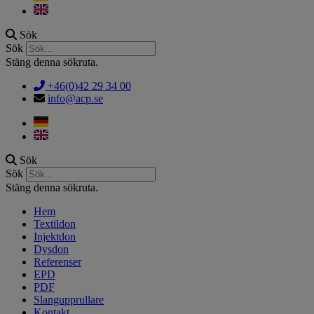
Sök
Sök
Stäng denna sökruta.
+46(0)42 29 34 00
info@acp.se
Sök
Sök
Stäng denna sökruta.
Hem
Textildon
Injektdon
Dysdon
Referenser
EPD
PDF
Slangupprullare
Kontakt