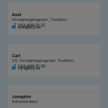
Axel
Försäljningsingenjör, Textildon
042-499 01 22
axel@acp.se
Carl
VD, Försäljningsingenjör Textildon
042-499 01 20
carl@acp.se
Josephin
Administration