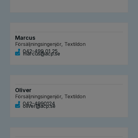
Marcus
Försäljningsingenjör, Textildon
042-499 01 25
marcus@acp.se
Oliver
Försäljningsingenjör, Textildon
042-4990124
oliver@acp.se