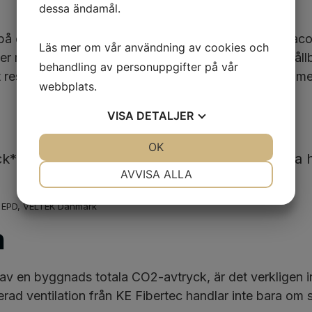
dessa ändamål.
 på det återvinningsbara Hexacomb-materialet. Hexaco
Läs mer om vår användning av cookies och
r miljövänligt, erbjuder fördelar som låg vikt, hög håll
behandling av personuppgifter på vår
tt resultat har vi kunnat minska vårt koldioxidavtryc
webbplats.
VISA
DETALJER
JA
NEJ
OK
JA
NEJ
k* med KE Fibertecs TBV-lösningar och extra h
NÖDVÄNDIG
INSTÄLLNINGAR
AVVISA ALLA
JA
NEJ
JA
NEJ
ik EPD, VELTEK Danmark
MARKNADSFÖRING
STATISTIK
n
 av en byggnads totala CO2-avtryck, är det verkligen in
serad ventilation från KE Fibertec handlar inte bara om