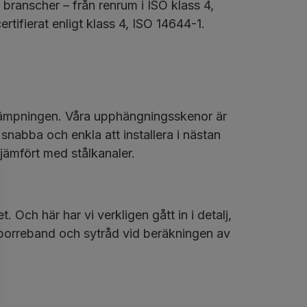
ranscher – från renrum i ISO klass 4,
certifierat enligt klass 4, ISO 14644-1.
tillämpningen. Våra upphängningsskenor är
 snabba och enkla att installera i nästan
jämfört med stålkanaler.
 Och här har vi verkligen gått in i detalj,
rdborreband och sytråd vid beräkningen av