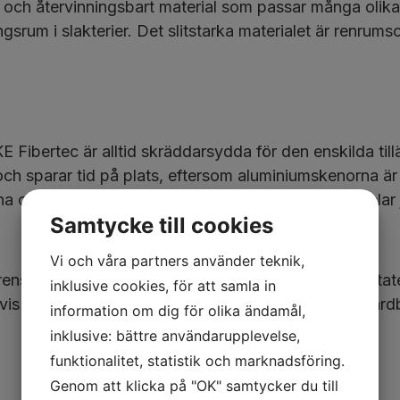
och återvinningsbart material som passar många olika b
ingsrum i slakterier. Det slitstarka materialet är renrums
 KE Fibertec är alltid skräddarsydda för den enskilda 
 och sparar tid på plats, eftersom aluminiumskenorna är
na och textilkanalerna ger också ergonomiska fördelar 
Samtycke till cookies
Vi och våra partners använder teknik,
s spelar detaljerna en avgörande roll för slutresultatet.
inklusive cookies, för att samla in
vis blixtlås, dysor, klämmor, gavlar, SRD, skruvar, ka
information om dig för olika ändamål,
inklusive: bättre användarupplevelse,
funktionalitet, statistik och marknadsföring.
Genom att klicka på "OK" samtycker du till