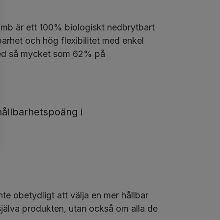
mb är ett 100% biologiskt nedbrytbart
barhet och hög flexibilitet med enkel
k med så mycket som 62% på
ållbarhetspoäng i
te obetydligt att välja en mer hållbar
 själva produkten, utan också om alla de