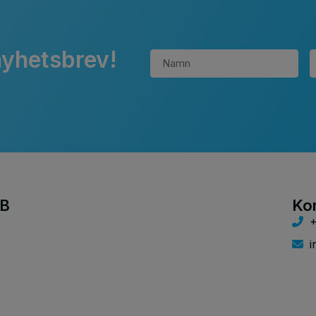
nyhetsbrev!
AB
Ko
+
i