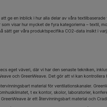
t ge en inblick i hur alla delar av våra textilbaserade 
 som visar hur mycket de fyra kategorierna – textil, mo
så sätt ger våra produktspecifika CO2-data insikt i varj
tecs eget väveri, där vi har den senaste tekniken, inklu
Weave och GreenWeave. Det gör att vi kan kontrollera
rvinningsbart material för ventilationskanaler. GreenWe
mhusklimatet, t ex kontor, skolor, laboratorier, konfe
GreenWeave är ett återvinningsbart material och Cradle