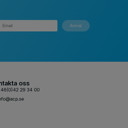
Anmäl
ntakta oss
46(0)42 29 34 00
nfo@acp.se