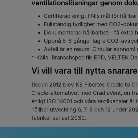
ventilationslösningar genom dok
Certifierad enligt FN:s mål för hållba
Fullständig tydlighet med CO2-doku
Dokumenterad hållbarhet – få extra 
Uppnå 5-6 gånger lägre CO2-avtryck
Avfall är en resurs. Cirkulär ekonom
* Källa: Branschspecifik EPD, VELTEK D
Vi vill vara till nytta snara
Redan 2012 blev KE Fibertec Cradle to Crad
Cradle-alternativet med CradleVent, en fr
enligt ISO 14001 och våra textilkanaler är
hållbar utveckling 6, 7, 8 och 12 under 202
fabriker senast 2030.