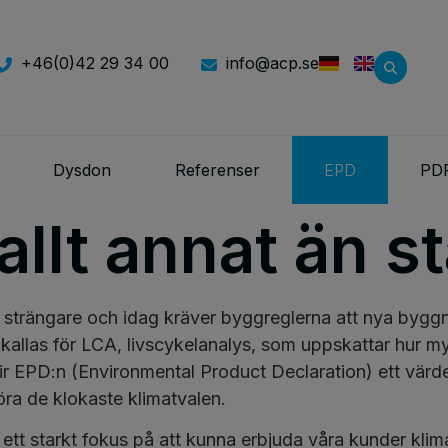
+46(0)42 29 34 00
info@acp.se
Dysdon
Referenser
EPD
PD
allt annat än s
t strängare och idag kräver byggreglerna att nya by
kallas för LCA, livscykelanalys, som uppskattar hur 
ir EPD:n (Environmental Product Declaration) ett vär
göra de klokaste klimatvalen.
 ett starkt fokus på att kunna erbjuda våra kunder kl