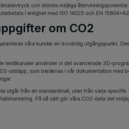
imatavtryck och största möjliga återvinningspotential. D
 utarbetats i enlighet med ISO 14025 och EN 15804+A2
 uppgifter om CO2
t garanteras våra kunder en trovärdig utgångspunkt. 
e textilkanaler använder vi det avancerade 3D-progr
CO2-utsläpp, som beräknas i vår dokumentation med berä
ingar.
e utgår från en standardmall, utan från varje specifi
allshantering. På så sätt gör våra CO2-data det möjligt