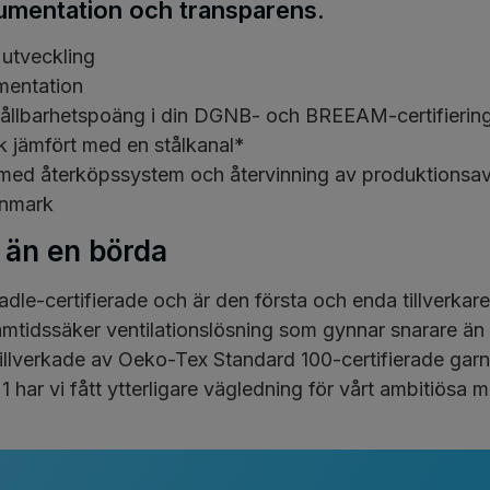
umentation och transparens.
r utveckling
mentation
hållbarhetspoäng i din DGNB- och BREEAM-certifierin
 jämfört med en stålkanal*
i med återköpssystem och återvinning av produktionsav
anmark
re än en börda
le-certifierade och är den första och enda tillverkare
amtidssäker ventilationslösning som gynnar snarare än 
 tillverkade av Oeko-Tex Standard 100-certifierade garn
1 har vi fått ytterligare vägledning för vårt ambitiösa 