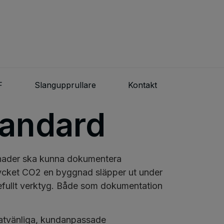
F
Slangupprullare
Kontakt
tandard
ggnader ska kunna dokumentera
mycket CO2 en byggnad släpper ut under
defullt verktyg. Både som dokumentation
imatvänliga, kundanpassade